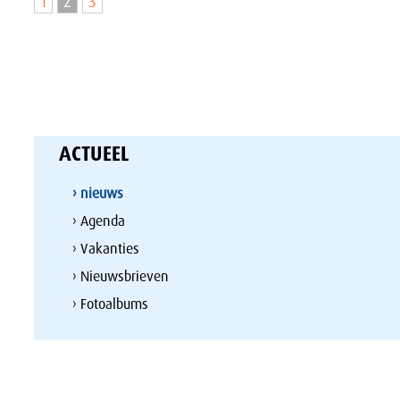
1
2
3
ACTUEEL
› nieuws
› Agenda
› Vakanties
› Nieuwsbrieven
› Fotoalbums