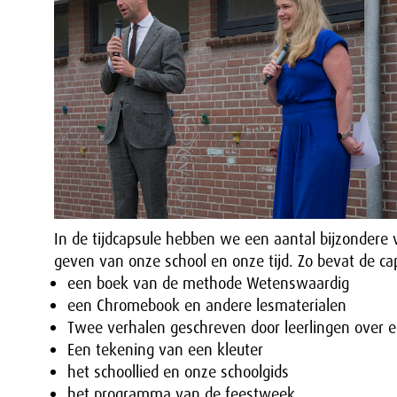
In de tijdcapsule hebben we een aantal bijzonder
geven van onze school en onze tijd. Zo bevat de ca
een boek van de methode Wetenswaardig
een Chromebook en andere lesmaterialen
Twee verhalen geschreven door leerlingen over
Een tekening van een kleuter
het schoollied en onze schoolgids
het programma van de feestweek